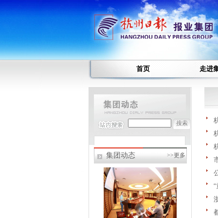
首页
走进
集团动态
>>更多